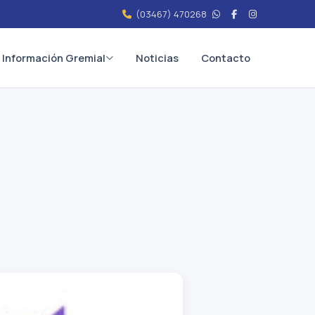
(03467) 470268
Información Gremial
Noticias
Contacto