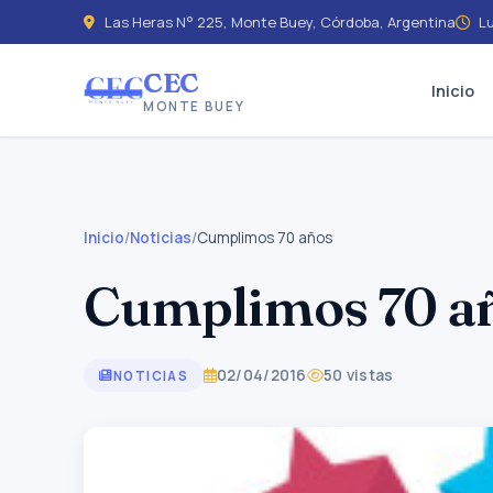
Las Heras N° 225, Monte Buey, Córdoba, Argentina
Lu
CEC
Inicio
MONTE BUEY
Inicio
/
Noticias
/
Cumplimos 70 años
Cumplimos 70 a
02/04/2016
50 vistas
NOTICIAS