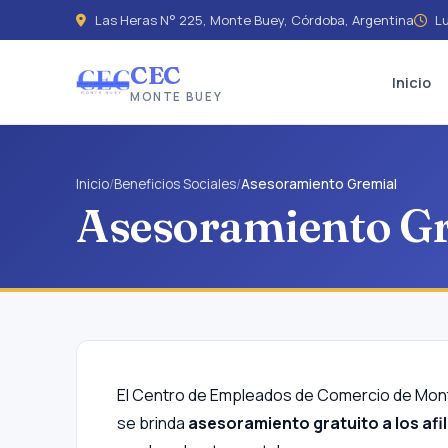
Las Heras N° 225, Monte Buey, Córdoba, Argentina
Lu
CEC
Inicio
MONTE BUEY
Inicio
/
Beneficios Sociales
/
Asesoramiento Gremial
Asesoramiento G
El Centro de Empleados de Comercio de Monte
se brinda
asesoramiento gratuito a los afi