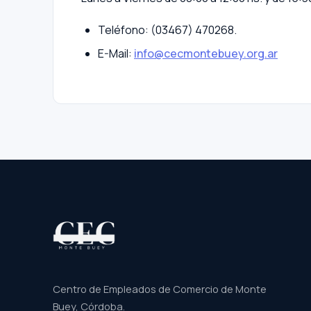
Teléfono: (03467) 470268.
E-Mail:
info@cecmontebuey.org.ar
Centro de Empleados de Comercio de Monte
Buey, Córdoba.