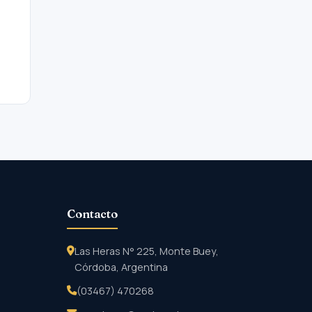
Contacto
Las Heras N° 225, Monte Buey,
Córdoba, Argentina
(03467) 470268