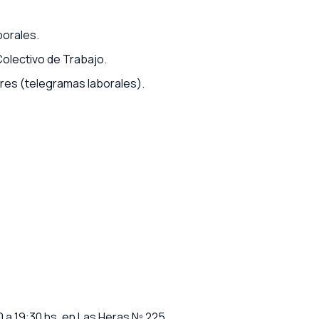
borales.
Colectivo de Trabajo.
res (telegramas laborales).
0 a 19:30 hs. en Las Heras Nº 225.