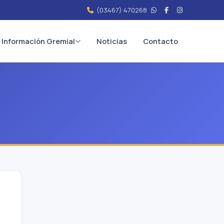
(03467) 470268
Información Gremial
Noticias
Contacto