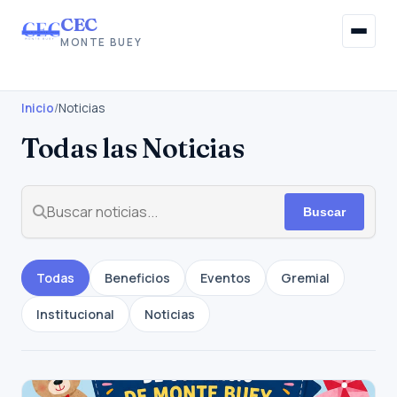
CEC
MONTE BUEY
Inicio
Inicio
/
Noticias
Todas las Noticias
Institucional
Afiliaciones
Buscar
Beneficios Sociales
Información Gremial
Todas
Beneficios
Eventos
Gremial
Institucional
Noticias
Noticias
Contacto