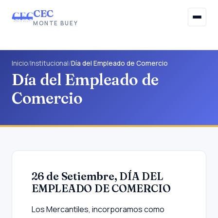
CEC
MONTE BUEY
Inicio
Inicio
/
Institucional
/
Día del Empleado de Comercio
Día del Empleado de
Institucional
Comercio
Afiliaciones
Beneficios Sociales
Información Gremial
Noticias
26 de Setiembre, DÍA DEL
EMPLEADO DE COMERCIO
Contacto
Los Mercantiles, incorporamos como