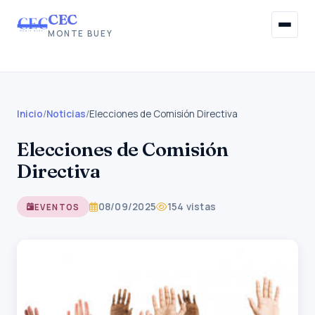
CEC
MONTE BUEY
Inicio
Institucional
Inicio
/
Noticias
/
Elecciones de Comisión Directiva
Elecciones de Comisión
Afiliaciones
Directiva
Beneficios Sociales
08/09/2025
154 vistas
EVENTOS
Información Gremial
Noticias
Contacto