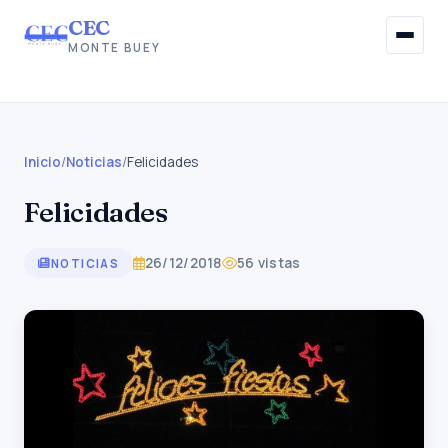
CEC
MONTE BUEY
Inicio
Institucional
Inicio
/
Noticias
/
Felicidades
Felicidades
Afiliaciones
Beneficios Sociales
26/12/2018
56 vistas
NOTICIAS
Información Gremial
Noticias
Contacto