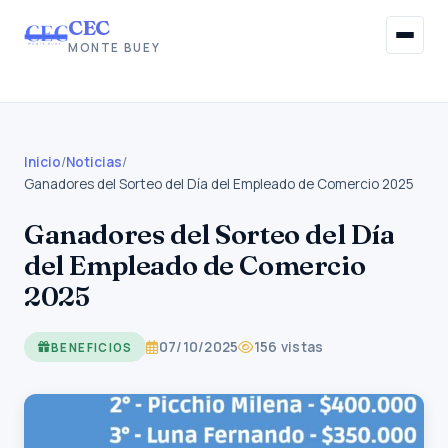
CEC
MONTE BUEY
Inicio
Institucional
Inicio
/
Noticias
/
Ganadores del Sorteo del Día del Empleado de Comercio 2025
Afiliaciones
Ganadores del Sorteo del Día
del Empleado de Comercio
Beneficios Sociales
2025
Información Gremial
07/10/2025
156 vistas
BENEFICIOS
Noticias
Contacto