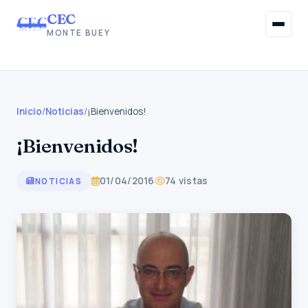
CEC
MONTE BUEY
Inicio
Institucional
Inicio
/
Noticias
/
¡Bienvenidos!
¡Bienvenidos!
Afiliaciones
Beneficios Sociales
01/04/2016
74 vistas
NOTICIAS
Información Gremial
Noticias
Contacto