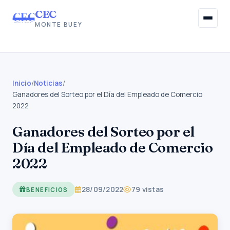
CEC
MONTE BUEY
Inicio
Institucional
Inicio
/
Noticias
/
Ganadores del Sorteo por el Día del Empleado de Comercio
2022
Afiliaciones
Ganadores del Sorteo por el
Beneficios Sociales
Día del Empleado de Comercio
Información Gremial
2022
Noticias
28/09/2022
79 vistas
BENEFICIOS
Contacto