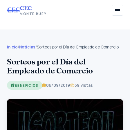
CEC
MONTE BUEY
Inicio
Institucional
Inicio
/
Noticias
/
Sorteos por el Día del Empleado de Comercio
Sorteos por el Día del
Afiliaciones
Empleado de Comercio
Beneficios Sociales
06/09/2019
59 vistas
BENEFICIOS
Información Gremial
Noticias
Contacto